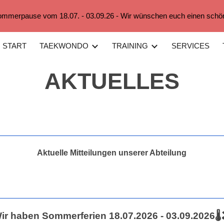
ommerpause vom 18.07. - 03.09.26 - Wir wünschen euch einen sch
ip to main content
Skip to navigat
START
TAEKWONDO
TRAINING
SERVICES
AKTUELLES
Aktuelle Mitteilungen unserer Abteilung
ir haben Sommerferien 18.07.2026 - 03.09.2026🌡️