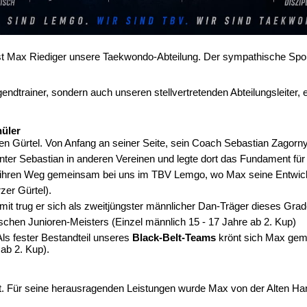
 Max Riediger unsere Taekwondo-Abteilung. Der sympathische Sportle
ndtrainer, sondern auch unseren stellvertretenden Abteilungsleiter, e
üler
Gürtel. Von Anfang an seiner Seite, sein Coach Sebastian Zagorny, de
unter Sebastian in anderen Vereinen und legte dort das Fundament für
n ihren Weg gemeinsam bei uns im TBV Lemgo, wo Max seine Entwickl
er Gürtel).
t trug er sich als zweitjüngster männlicher Dan-Träger dieses Grad
sche
n
Junioren-Meiste
rs
(Einzel männlich 15 - 17 Jahre ab 2. Kup)
Als fester Bestandteil unseres
Black-Belt-Teams
krönt sich Max gem
ab 2. Kup).
kt. Für seine herausragenden Leistungen wurde Max von der Alten Ha