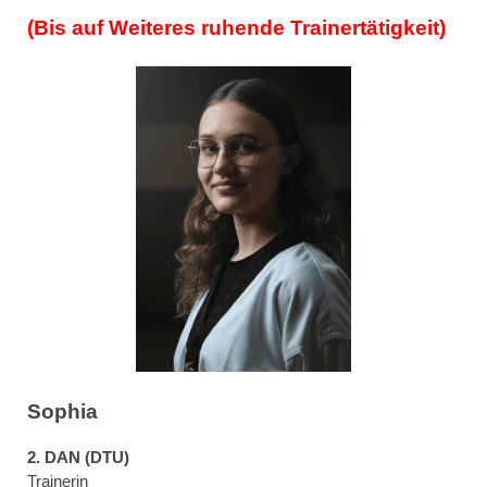
(Bis auf
W
eiteres
r
uhende Trainertätigkeit)
Sophia
2. DAN (DTU)
T
rainerin